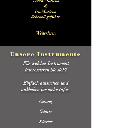
Dierk Martens
&
Ira Martens
liebevoll geführt.
Weiterlesen
Unsere Instrumente
Für welches Instrument
interessieren Sie sich?
Einfach aussuchen und
anklicken für mehr Infos..
Gesang
Gitarre
Klavier