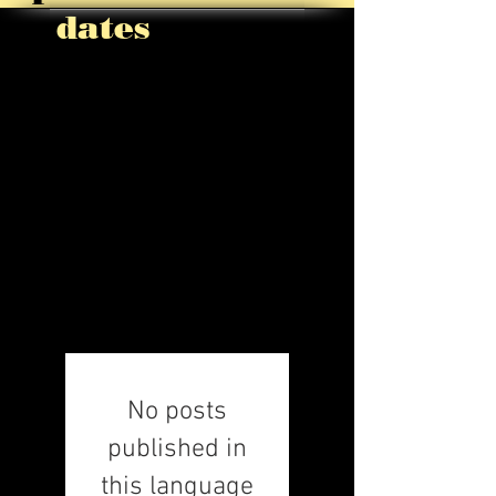
ates
Wir sind eine
mehrsprachige
Musikschule
Musik aus aller
Welt.
Mehr Info's
No posts
published in
this language