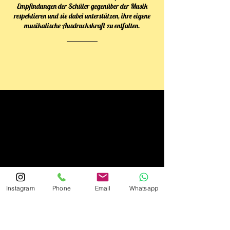
Empfindungen der Schüler gegenüber der Musik
respektieren und sie dabei unterstützen, ihre eigene
musikalische Ausdruckskraft zu entfalten.
Ursula Niesen
Maria Griensteidl
Ursula
Maria
Niesen
unterrichtet
ist
neben
nun
dem
seit
Klavier
20
noch
Jahren
Gitarre
bei
bei
Instagram
Phone
Email
Whatsapp
uns
uns.
im
Am
Team!
Montag
und