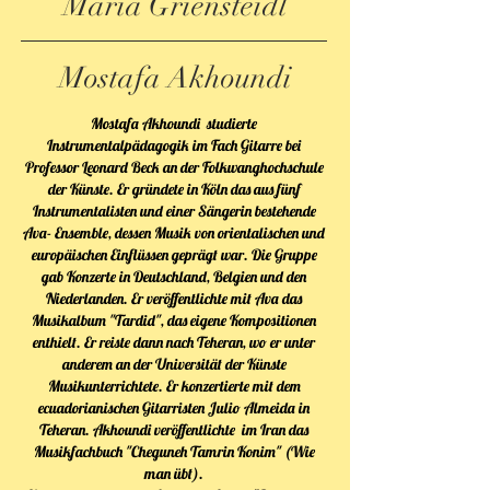
Maria Griensteidl
Mostafa Akhoundi
Mostafa Akhoundi studierte
Instrumentalpädagogik im Fach Gitarre bei
Professor Leonard Beck an der Folkwanghochschule
der Künste. Er gründete in Köln das aus fünf
Instrumentalisten und einer Sängerin bestehende
Ava- Ensemble, dessen Musik von orientalischen und
europäischen Einflüssen geprägt war. Die Gruppe
gab Konzerte in Deutschland, Belgien und den
Niederlanden. Er veröffentlichte mit Ava das
Musikalbum "Tardid", das eigene Kompositionen
enthielt. Er reiste dann nach Teheran, wo er unter
anderem an der Universität der Künste
Musikunterrichtete. Er konzertierte mit dem
ecuadorianischen Gitarristen Julio Almeida in
Teheran. Akhoundi veröffentlichte im Iran das
Musikfachbuch "Cheguneh Tamrin Konim" (Wie
man übt).