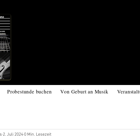
Musikschule 
Wir lebe
Probestunde buchen
Von Geburt an Musik
Veranstal
s
2. Juli 2024
0 Min. Lesezeit