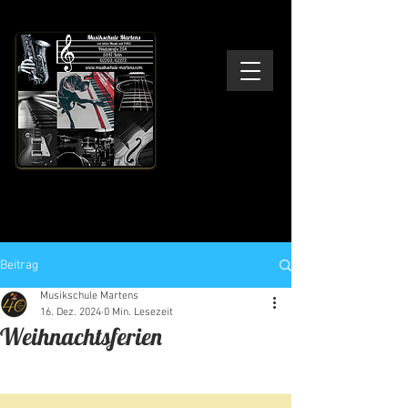
Musikschule Martens
Wir leben Musik - seit 1983
Beitrag
Musikschule Martens
16. Dez. 2024
0 Min. Lesezeit
Weihnachtsferien