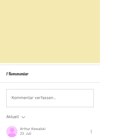
1 Kommentar
Wir wünschen schöne
Musik aus aller We
Kommentar verfassen...
Sommerferien!
12.09.2026
Aktuell
Arthur Kowalski
23. Juli