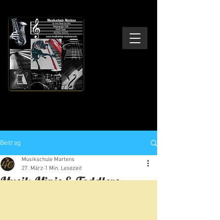
Musikschule Martens
Wir leben Musik - seit 1983
Beitrag
Musikschule Martens
27. März
1 Min. Lesezeit
Musik-Minis & Toddlers