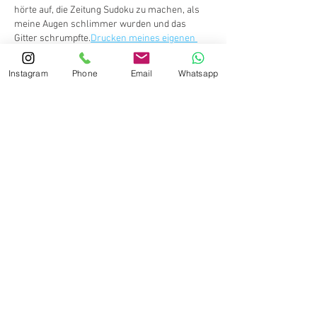
hörte auf, die Zeitung Sudoku zu machen, als 
meine Augen schlimmer wurden und das 
Gitter schrumpfte.
Drucken meines eigenen 
Sudoku
Bei einer pro Seite mit größeren Zahlen 
war eine viel bessere Routine mit 
Instagram
Phone
Email
Whatsapp
Morgenkaffee. Die Lösungen auf eine separate 
Seite zu stellen, ist eine kleine Sache, die sehr 
wichtig ist.
Gefällt mir
Antworten
KONTAKT
Probestunde buchen